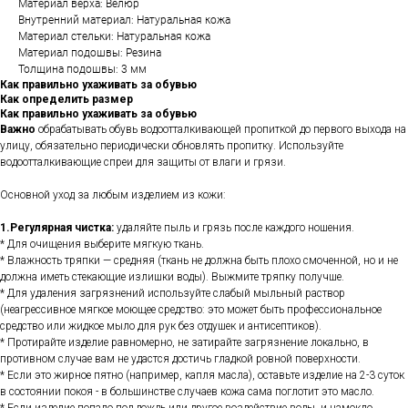
Материал верха: Велюр
Внутренний материал: Натуральная кожа
Материал стельки: Натуральная кожа
Материал подошвы: Резина
Толщина подошвы: 3 мм
Как правильно ухаживать за обувью
Как определить размер
Как правильно ухаживать за обувью
Важно
обрабатывать обувь водоотталкивающей пропиткой до первого выхода на
улицу, обязательно периодически обновлять пропитку. Используйте
водоотталкивающие спреи для защиты от влаги и грязи.
Основной уход за любым изделием из кожи:
1.Регулярная чистка:
удаляйте пыль и грязь после каждого ношения.
* Для очищения выберите мягкую ткань.
* Влажность тряпки — средняя (ткань не должна быть плохо смоченной, но и не
должна иметь стекающие излишки воды). Выжмите тряпку получше.
* Для удаления загрязнений используйте слабый мыльный раствор
(неагрессивное мягкое моющее средство: это может быть профессиональное
средство или жидкое мыло для рук без отдушек и антисептиков).
* Протирайте изделие равномерно, не затирайте загрязнение локально, в
противном случае вам не удастся достичь гладкой ровной поверхности.
* Если это жирное пятно (например, капля масла), оставьте изделие на 2-3 суток
в состоянии покоя - в большинстве случаев кожа сама поглотит это масло.