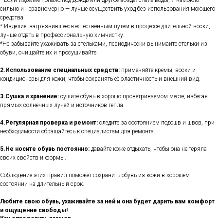
* Если изделие попало под дождь или другое воздействие воды, и намокло
сильно и неравномерно — лучше осуществить уход без использования моющего
средства.
* Изделие, загрязнившееся естественным путем в процессе длительной носки,
лучше отдать в профессиональную химчистку.
*Не забывайте ухаживать за стельками, периодически вынимайте стельки из
обуви, очищайте их и просушивайте.
2.Использование специальных средств:
применяйте кремы, воски и
кондиционеры для кожи, чтобы сохранять её эластичность и внешний вид.
3.Сушка и хранение:
сушите обувь в хорошо проветриваемом месте, избегая
прямых солнечных лучей и источников тепла.
4.Регулярная проверка и ремонт:
следите за состоянием подошв и швов, при
необходимости обращайтесь к специалистам для ремонта.
5.Не носите обувь постоянно:
давайте коже отдыхать, чтобы она не теряла
своих свойств и формы.
Соблюдение этих правил поможет сохранить обувь из кожи в хорошем
состоянии на длительный срок.
Любите свою обувь, ухаживайте за ней и она будет дарить вам комфорт
и ощущение свободы!